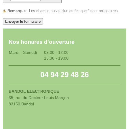
Remarque
: Les champs suivis d'un astérisque
*
sont obligatoires.
Nos horaires d'ouverture
Mardi - Samedi
09:00
-
12:00
15:30
-
19:00
04 94 29 48 26
BANDOL ELECTRONIQUE
35, rue du Docteur Louis Marçon
83150 Bandol